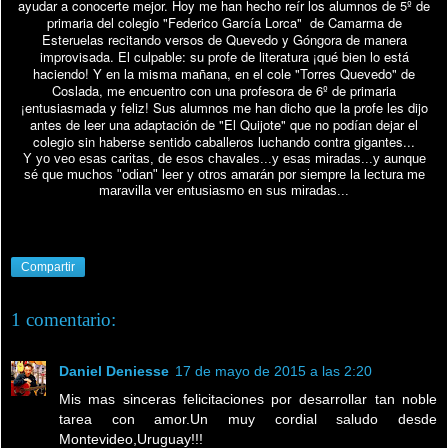
ayudar a conocerte mejor. Hoy me han hecho reír los alumnos de 5º de
primaria del colegio "Federico García Lorca" de Camarma de
Esteruelas recitando versos de Quevedo y Góngora de manera
improvisada. El culpable: su profe de literatura ¡qué bien lo está
haciendo! Y en la misma mañana, en el cole "Torres Quevedo" de
Coslada, me encuentro con una profesora de 6º de primaria
¡entusiasmada y feliz! Sus alumnos me han dicho que la profe les dijo
antes de leer una adaptación de "El Quijote" que no podían dejar el
colegio sin haberse sentido caballeros luchando contra gigantes...
Y yo veo esas caritas, de esos chavales...y esas miradas...y aunque
sé que muchos "odian" leer y otros amarán por siempre la lectura me
maravilla ver entusiasmo en sus miradas...
Compartir
1 comentario:
Daniel Deniesse
17 de mayo de 2015 a las 2:20
Mis mas sinceras felicitaciones por desarrollar tan noble
tarea con amor.Un muy cordial saludo desde
Montevideo,Uruguay!!!