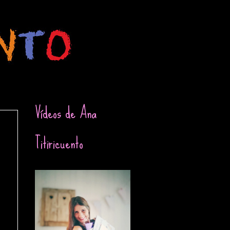
Vídeos de Ana
Titiricuento