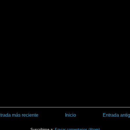
trada más reciente
Inicio
Entrada anti
Suscribirse a:
Enviar comentarios (Atom)