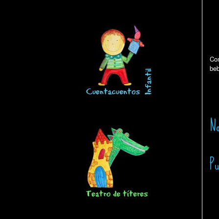
Con
beb
No
Pu